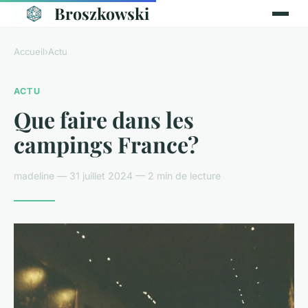
Broszkowski
Accueil
›
Actu
ACTU
Que faire dans les
campings France?
madeline — 31 juillet 2024 — 2 min de lecture