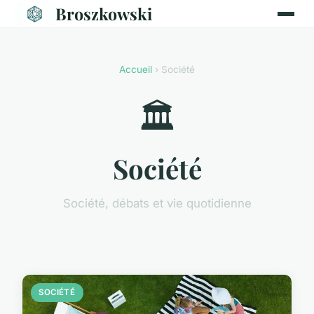
Broszkowski
Accueil
› Société
🏛️
Société
Société, débats et vie quotidienne
SOCIÉTÉ