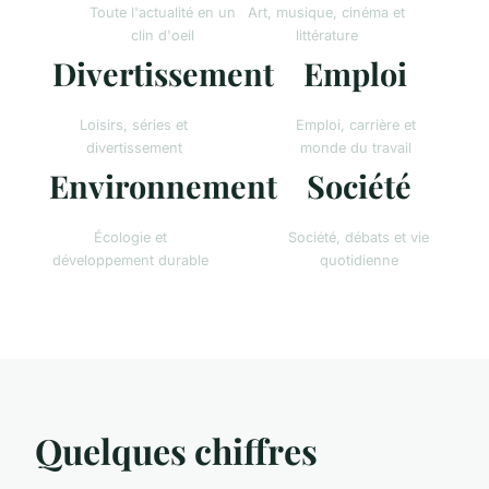
Toute l'actualité en un
Art, musique, cinéma et
clin d'oeil
littérature
Divertissement
Emploi
Loisirs, séries et
Emploi, carrière et
divertissement
monde du travail
Environnement
Société
Écologie et
Société, débats et vie
développement durable
quotidienne
Quelques chiffres