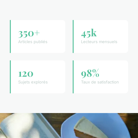
350+
45k
Articles publiés
Lecteurs mensuels
120
98%
Sujets explorés
Taux de satisfaction