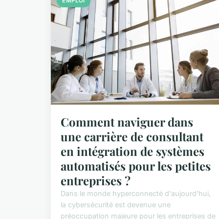
EMPLOI
Comment naviguer dans
une carrière de consultant
en intégration de systèmes
automatisés pour les petites
entreprises ?
Dans le monde hyperconnecté d'aujourd'hui,
la cybersécurité est devenue une
préoccupation majeure pour les entreprises de