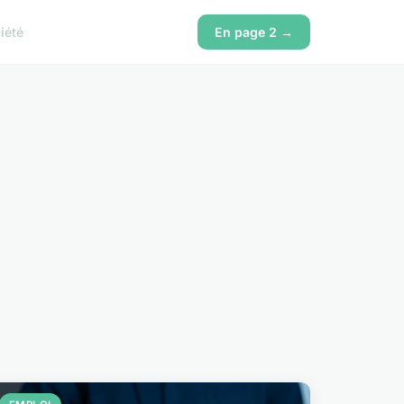
iété
En page 2 →