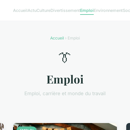
Accueil
Actu
Culture
Divertissement
Emploi
Environnement
Soc
Accueil
› Emploi
👔
Emploi
Emploi, carrière et monde du travail