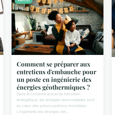
EMPLOI
Comment se préparer aux
entretiens d'embauche pour
un poste en ingénierie des
énergies géothermiques ?
Dans le contexte actuel de transition
énergétique, les énergies renouvelables sont
au cœur des préoccupations mondiales.
L'ingénierie des énergies ren...