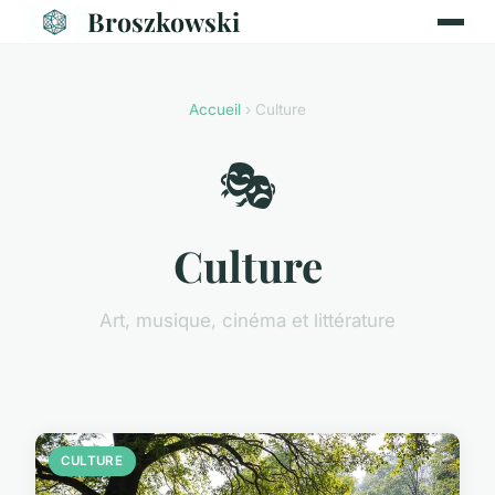
Broszkowski
Accueil
› Culture
🎭
Culture
Art, musique, cinéma et littérature
CULTURE