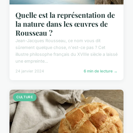
Quelle est la représentation de
la nature dans les œuvres de
Rousseau ?
Jean-Jacques Rousseau, ce nom vous dit
sûrement quelque chose, n'est-ce pas ? Cet
illustre philosophe français du XVIIIe siècle a laissé
une empreinte...
24 janvier 2024
6 min de lecture →
CULTURE