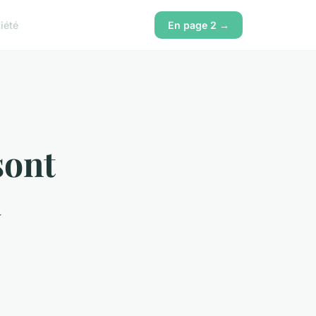
iété
En page 2 →
sont
à