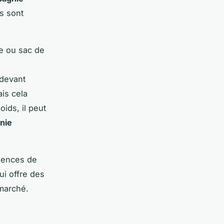
es sont
se ou sac de
 devant
is cela
oids, il peut
nie
igences de
ui offre des
 marché.