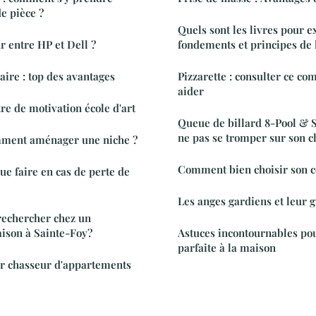
e pièce ?
Quels sont les livres pour e
r entre HP et Dell ?
fondements et principes de l
aire : top des avantages
Pizzarette : consulter ce co
aider
tre de motivation école d'art
Queue de billard 8-Pool & 
ne pas se tromper sur son c
omment aménager une niche ?
Comment bien choisir son co
e faire en cas de perte de
Les anges gardiens et leur 
rechercher chez un
ison à Sainte-Foy?
Astuces incontournables p
parfaite à la maison
ur chasseur d'appartements