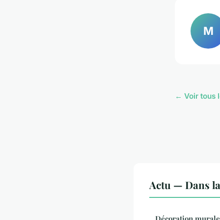
M
← Voir tous l
Actu — Dans l
Décoration murale