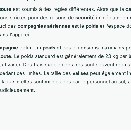
soute
est soumis à des règles différentes. Alors que la
ca
tions strictes pour des raisons de
sécurité
immédiate, en
ouci des
compagnies aériennes
est le
poids
et l'espace do
ans l'appareil.
mpagnie
définit un
poids
et des dimensions maximales po
soute
. Le poids standard est généralement de 23 kg par
eut varier. Des frais supplémentaires sont souvent requis
édant ces limites. La taille des
valises
peut également in
c laquelle elles sont manipulées par le personnel au sol, a
judicieusement.