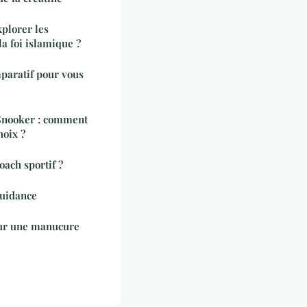
xplorer les
a foi islamique ?
mparatif pour vous
Snooker : comment
hoix ?
ach sportif ?
guidance
our une manucure