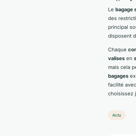
Le
bagage 
des restric
principal s
disposent d
Chaque
co
valises
en
mais cela p
bagages
exc
facilité ave
choisissez 
Actu