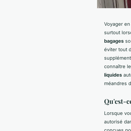
Voyager en 
surtout lor
bagages
so
éviter tout
supplément
connaître l
liquides
aut
méandres d
Qu'est-ce
Lorsque vou
autorisé da
conçues pou