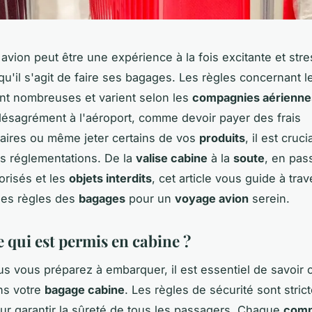
avion peut être une expérience à la fois excitante et stre
squ'il s'agit de faire ses bagages. Les règles concernant 
nt nombreuses et varient selon les
compagnies aérienne
 désagrément à l'aéroport, comme devoir payer des frais
aires ou même jeter certains de vos
produits
, il est cruc
es réglementations. De la
valise cabine
à la
soute
, en pas
orisés et les
objets interdits
, cet article vous guide à trav
es règles des
bagages
pour un
voyage avion
serein.
 qui est permis en cabine ?
s vous préparez à embarquer, il est essentiel de savoir c
ns votre
bagage cabine
. Les règles de sécurité sont strict
r garantir la sûreté de tous les passagers. Chaque
comp