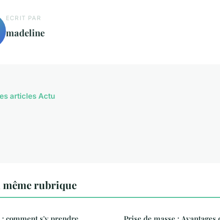
ECRIT PAR
madeline
es articles Actu
a même rubrique
 : comment s'y prendre
Prise de masse : Avantages d