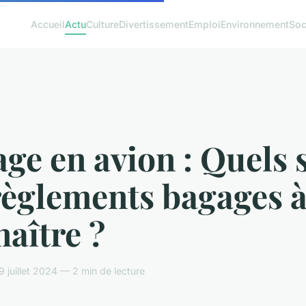
Accueil
Actu
Culture
Divertissement
Emploi
Environnement
Soc
ge en avion : Quels 
règlements bagages 
aître ?
 juillet 2024 — 2 min de lecture