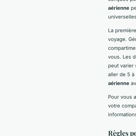
aérienne
pe
universelle
La première
voyage. Gé
compartimen
vous. Les d
peut varier
aller de 5 à
aérienne
av
Pour vous a
votre compa
information
Règles p