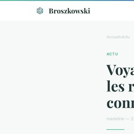
Broszkowski
Accueil
›
Actu
ACTU
Voya
les 
conn
madeline — 29