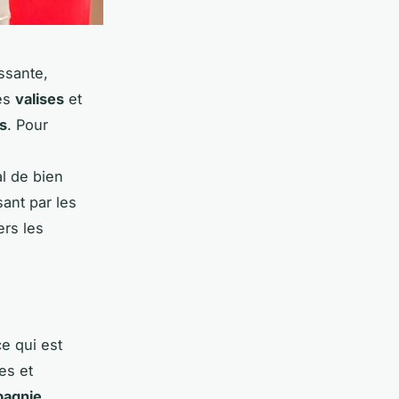
ssante,
les
valises
et
s
. Pour
ial de bien
sant par les
ers les
e qui est
es et
agnie