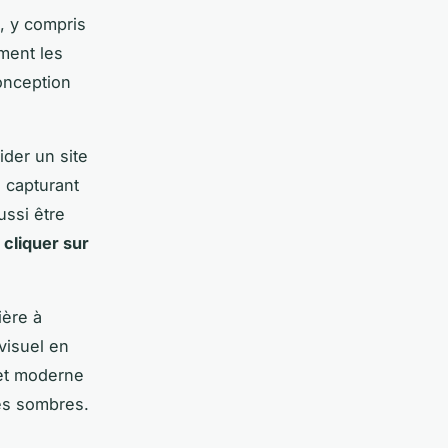
e, y compris
ment les
conception
der un site
, capturant
ussi être
e
cliquer sur
ière à
visuel en
 et moderne
es sombres.