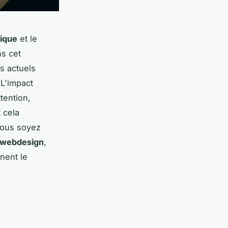
ique
et le
ns cet
s actuels
 L'impact
tention,
t cela
 vous soyez
 webdesign
,
nent le