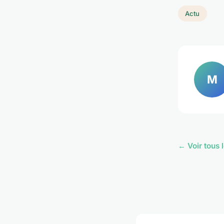
Actu
M
← Voir tous l