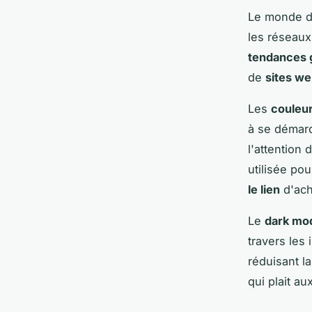
Le monde 
les réseaux
tendances 
de
sites w
Les
couleur
à se démarqu
l'attention
utilisée po
le lien
d'ach
Le
dark mo
travers les
réduisant l
qui plait au