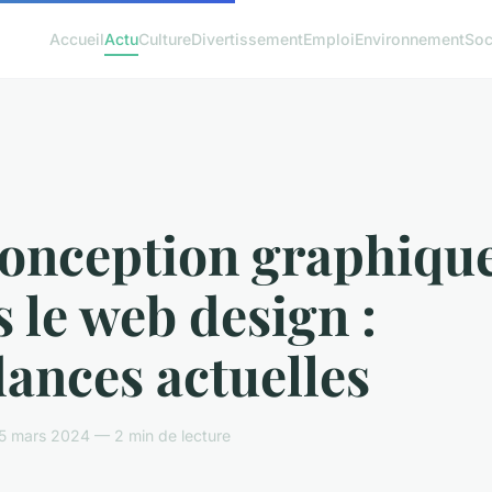
Accueil
Actu
Culture
Divertissement
Emploi
Environnement
Soc
conception graphiqu
 le web design :
ances actuelles
5 mars 2024 — 2 min de lecture