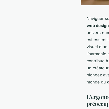
Naviguer su
web design
univers num
est essenti
visuel d'un 
l’harmonie
contribue à
un créateu
plongez ave
monde du
L’ergonom
préoccup