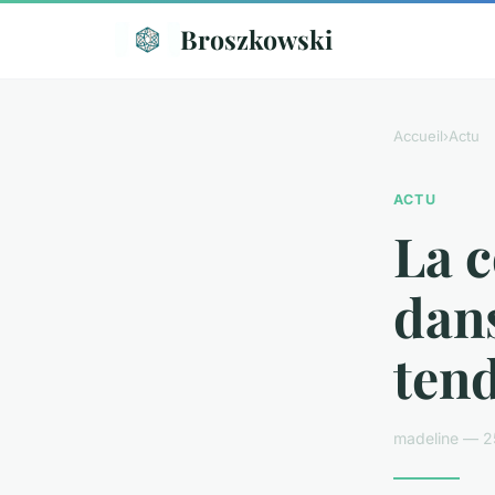
Broszkowski
Accueil
›
Actu
ACTU
La 
dans
tend
madeline — 2