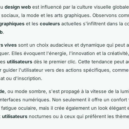
du
design web
est influencé par la culture visuelle global
 sociaux, la mode et les arts graphiques. Observons com
graphiques
et les
couleurs
actuelles s'infiltrent dans la 
eb
.
s vives
sont un choix audacieux et dynamique qui peut ai
er. Elles évoquent l'énergie, l'innovation et la créativité
 des
utilisateurs
dès le premier clic. Cette tendance peut a
ur guider l'utilisateur vers des actions spécifiques, comm
at ou d'inscription.
de
, ou mode sombre, s'est propagé à la vitesse de la lum
 interfaces numériques. Non seulement il offre un confort 
a fatigue oculaire, mais il crée également un look élégant
x
utilisateurs
nocturnes ou à ceux qui préfèrent les thèm