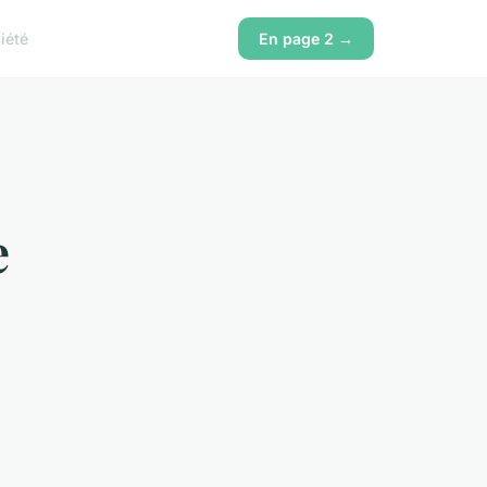
iété
En page 2 →
e