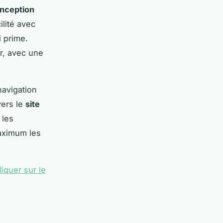
nception
ilité avec
i prime.
r, avec une
navigation
vers le
site
 les
maximum les
liquer sur le