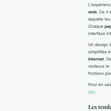
L'expérienc
web
. Ce n'
laquelle le
Chaque
pa
interface in
Un design i
simplifiée e
internet
. D
visiteurs l
frictions p
Pour en sav
lien
.
Les tend