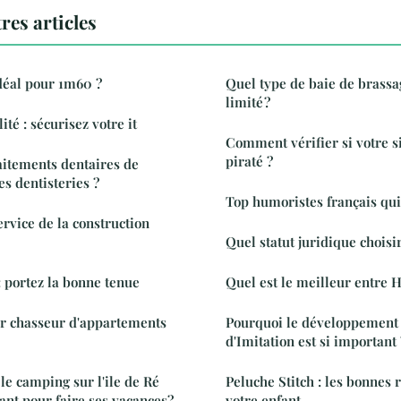
res articles
idéal pour 1m60 ?
Quel type de baie de brass
limité ?
ité : sécurisez votre it
Comment vérifier si votre s
piraté ?
raitements dentaires de
es dentisteries ?
Top humoristes français qui 
rvice de la construction
Quel statut juridique choisi
: portez la bonne tenue
Quel est le meilleur entre H
ur chasseur d'appartements
Pourquoi le développement 
d'Imitation est si important 
le camping sur l'ile de Ré
Peluche Stitch : les bonnes r
sant pour faire ses vacances?
votre enfant