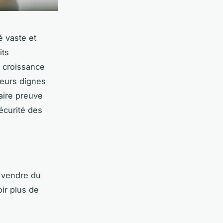
é vaste et
its
 croissance
deurs dignes
faire preuve
sécurité des
r vendre du
ir plus de