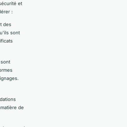
sécurité et
érer :
t des
'ils sont
ficats
 sont
formes
oignages.
ndations
 matière de