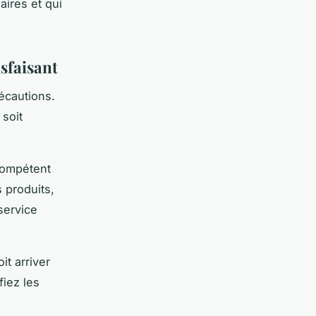
aires et qui
sfaisant
écautions.
 soit
 compétent
 produits,
 service
oit arriver
fiez les