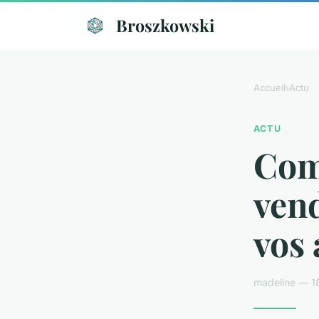
Broszkowski
Accueil
›
Actu
ACTU
Com
ven
vos 
madeline — 1