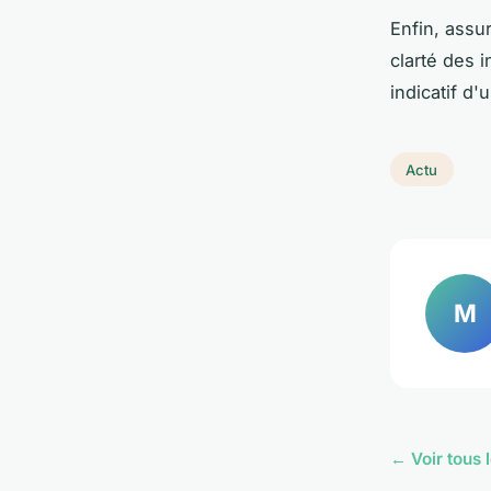
Enfin, assur
clarté des 
indicatif d'
Actu
M
← Voir tous l