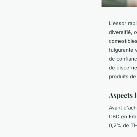
L'essor rap
diversifié,
comestibles
fulgurante 
de confianc
de discernem
produits d
Aspects 
Avant d'ach
CBD en Fran
0,2% de THC