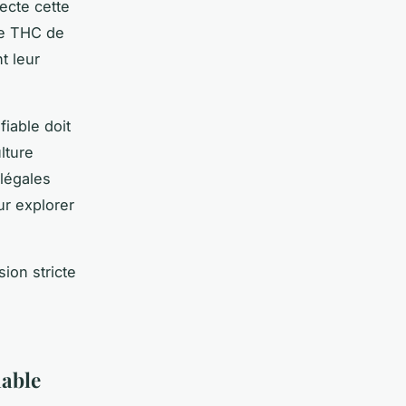
pecte cette
de THC de
t leur
fiable doit
lture
 légales
ur explorer
ion stricte
iable