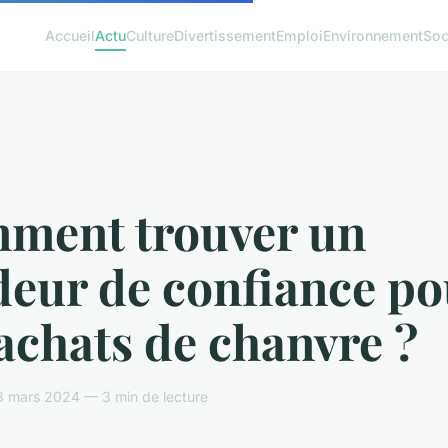
Accueil
Actu
Culture
Divertissement
Emploi
Environnement
Soc
ment trouver un
deur de confiance po
achats de chanvre ?
8 mars 2024 — 3 min de lecture