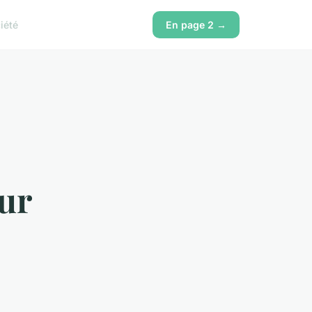
iété
En page 2 →
ur