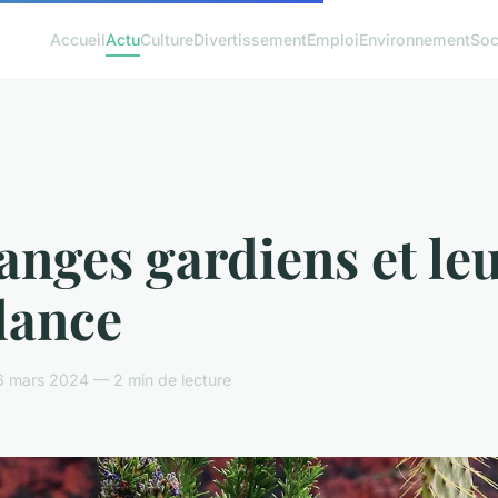
Accueil
Actu
Culture
Divertissement
Emploi
Environnement
Soc
anges gardiens et le
dance
6 mars 2024 — 2 min de lecture