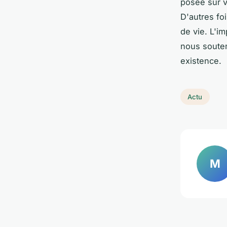
posée sur v
D'autres fo
de vie. L'im
nous souten
existence.
Actu
M