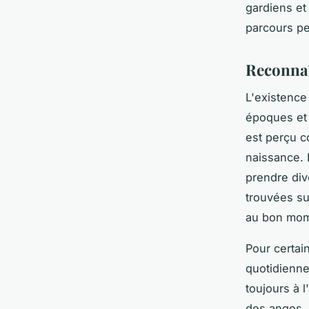
gardiens et
parcours pe
Reconnaî
L'existence
époques et 
est perçu c
naissance. 
prendre div
trouvées su
au bon mom
Pour certai
quotidienne
toujours à 
des anges, 