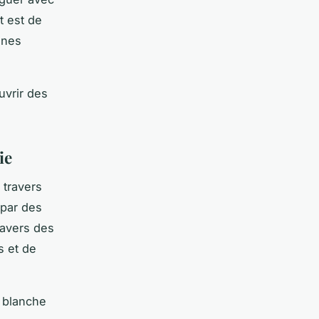
t est de
gnes
uvrir des
ie
travers
 par des
ravers des
s et de
blanche