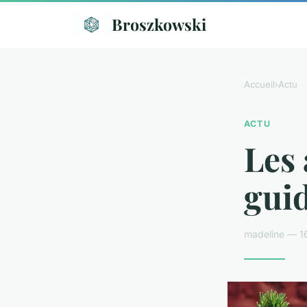
Broszkowski
Accueil
›
Actu
ACTU
Les 
gui
madeline — 1