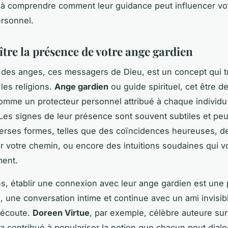
 à comprendre comment leur guidance peut influencer vo
rsonnel.
tre la présence de votre ange gardien
 des anges, ces messagers de Dieu, est un concept qui t
les religions.
Ange gardien
ou guide spirituel, cet être d
omme un protecteur personnel attribué à chaque individu
Les signes de leur présence sont souvent subtiles et pe
erses formes, telles que des coïncidences heureuses, 
r votre chemin, ou encore des intuitions soudaines qui v
ent.
ns, établir une connexion avec leur ange gardien est une 
, une conversation intime et continue avec un ami invisib
l'écoute.
Doreen Virtue
, par exemple, célèbre auteure sur 
a contribué à populariser la notion que chacun peut dial