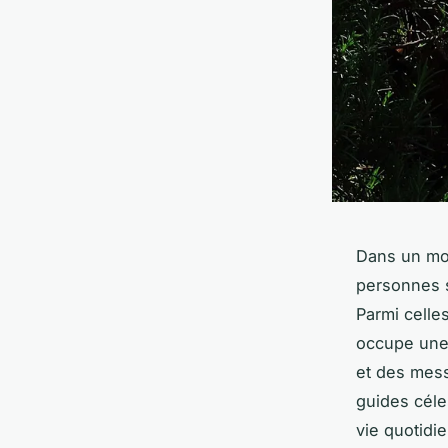
Dans un mon
personnes s
Parmi celle
occupe une 
et des mess
guides céle
vie quotidie