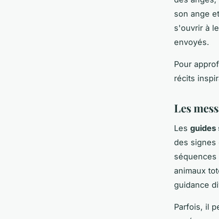
son ange e
s'ouvrir à 
envoyés.
Pour approf
récits inspi
Les messa
Les
guides 
des signes q
séquences d
animaux tot
guidance d
Parfois, il