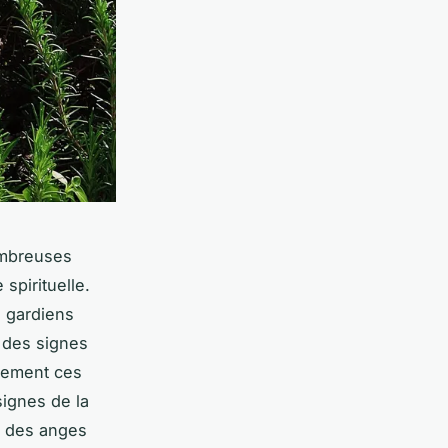
ombreuses
spirituelle.
s gardiens
 des signes
llement ces
signes de la
nt des anges