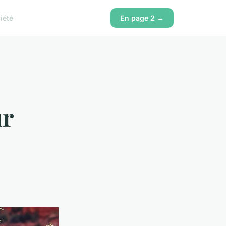
iété
En page 2 →
ur