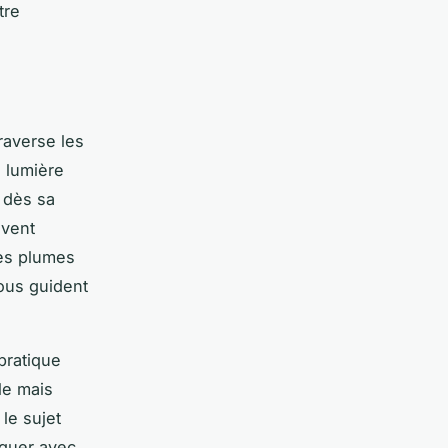
tre
raverse les
e lumière
 dès sa
uvent
des plumes
ous guident
pratique
le mais
le sujet
oguer avec