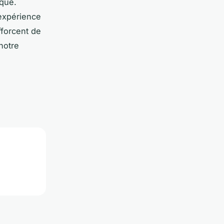
ique.
 expérience
efforcent de
notre