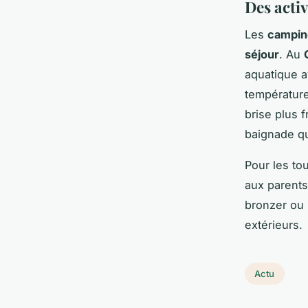
Des activ
Les
camping
séjour
. Au
aquatique 
températur
brise plus f
baignade qu
Pour les to
aux parents
bronzer ou l
extérieurs.
Actu