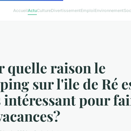
Accueil
Actu
Culture
Divertissement
Emploi
Environnement
Soc
 quelle raison le
ing sur l'ile de Ré es
 intéressant pour fai
vacances?