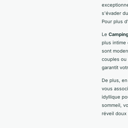
exceptionne
s'évader du 
Pour plus d'
Le
Camping 
plus intime
sont moder
couples ou 
garantit votr
De plus, en
vous associ
idyllique p
sommeil, vo
réveil doux 