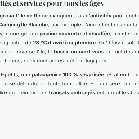
ités et services pour tous les âges
s sur l'Ile de Ré
ne manquent pas d'
activités
pour encha
Camping Île Blanche
, par exemple, l'accent est mis sur la
avec une grande
piscine couverte et chauffée
, maintenue
e agréable de
28 °C d'avril à septembre
. Qu'il fasse sole
raîche traverse l'île, le
bassin couvert
vous promet des 
otidiens, sans contraintes météorologiques.
ut-petits, une
pataugeoire 100 % sécurisée
les attend, pe
 de se détendre en toute tranquillité. Et pour ceux qui pr
ire en plein air, des
transats ombragés
entourent les bas