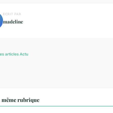
ECRIT PAR
madeline
es articles Actu
a même rubrique