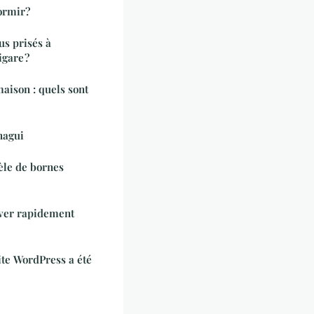
ormir?
us prisés à
gare ?
maison : quels sont
nagui
èle de bornes
uver rapidement
ite WordPress a été