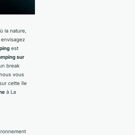
ù la nature,
s envisagez
ping
est
amping sur
 un break
, nous vous
ur cette île
he
à La
ironnement