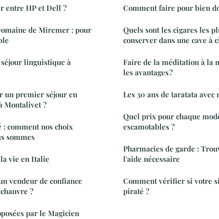
r entre HP et Dell ?
Comment faire pour bien d
Domaine de Miremer : pour
Quels sont les cigares les pl
ble
conserver dans une cave à ci
séjour linguistique à
Faire de la méditation à la 
les avantages ?
r un premier séjour en
Les 30 ans de taratata avec 
à Montalivet ?
Quel prix pour chaque mod
té : comment nos choix
escamotables ?
ous sommes
Pharmacies de garde : Tro
a vie en Italie
l'aide nécessaire
n vendeur de confiance
Comment vérifier si votre s
 chanvre ?
piraté ?
oposées par le Magicien