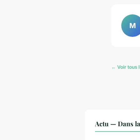
M
← Voir tous l
Actu — Dans l