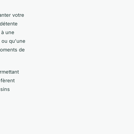
nter votre
 détente
 à une
il ou qu'une
moments de
rmettant
éfèrent
sins