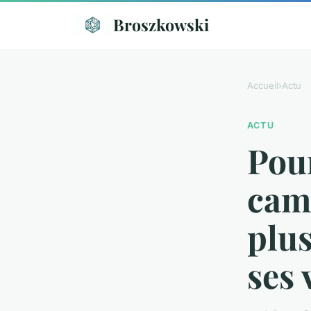
Broszkowski
Accueil
›
Actu
ACTU
Pour
camp
plus
ses 