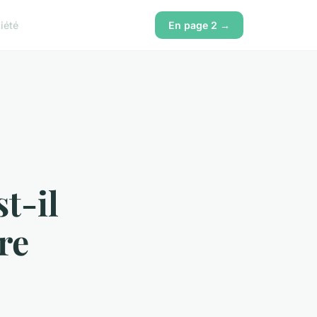
iété
En page 2 →
t-il
re