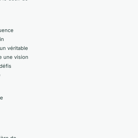
luence
in
un véritable
e une vision
défis
e
de
ière de