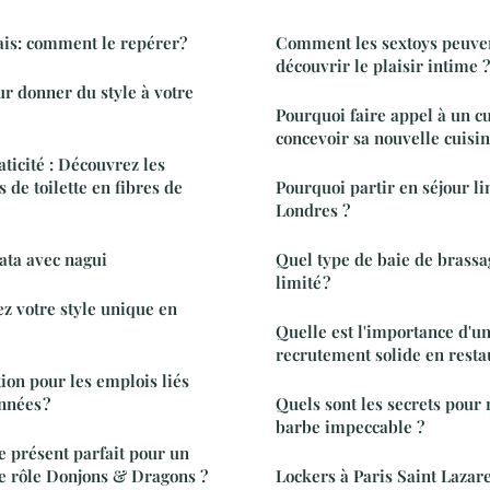
ais: comment le repérer?
Comment les sextoys peuven
découvrir le plaisir intime ?
ur donner du style à votre
Pourquoi faire appel à un cu
concevoir sa nouvelle cuisin
aticité : Découvrez les
 de toilette en fibres de
Pourquoi partir en séjour li
Londres ?
tata avec nagui
Quel type de baie de brass
limité ?
ez votre style unique en
Quelle est l'importance d'un
recrutement solide en restau
ion pour les emplois liés
nnées ?
Quels sont les secrets pour
barbe impeccable ?
 présent parfait pour un
e rôle Donjons & Dragons ?
Lockers à Paris Saint Lazare