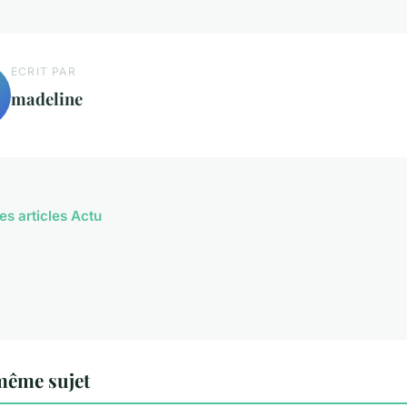
ECRIT PAR
madeline
es articles Actu
même sujet