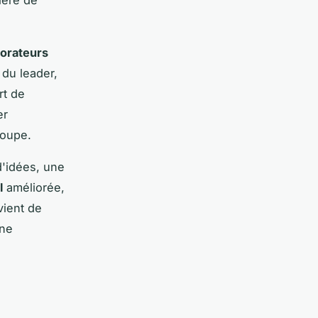
borateurs
du leader,
rt de
er
roupe.
d'idées, une
l
améliorée,
vient de
 ne