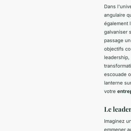
Dans l'univ
angulaire q
également l
galvaniser 
passage un
objectifs c
leadership,
transformat
escouade ou
lanterne su
votre
entre
Le leade
Imaginez un
emmener au-