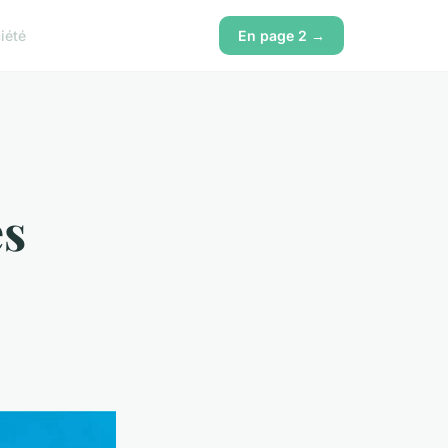
iété
En page 2 →
es