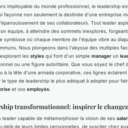
ers impitoyable du monde professionnel, le leadership est
ui façonne non seulement la destinée d'une entreprise m
'épanouissement de ses collaborateurs. Tout leader aspi
son équipe, à atteindre des sommets inexplorés, forgeant
e symbiose où chaque membre de l'équipe vibre au dia
ommuns. Nous plongeons dans l'abysse des multiples fac
 explorant les
styles
qui font d'un simple
manager
un
lea
ionnel ou une figure autoritaire. Que vous soyez le chef d
 à la tête d'une armada corporative, ces lignes éclairent
r le type de leadership le plus adéquat à adopter pour fai
prise
et vos
employés
.
rship transformationnel: inspirer le chang
 leader capable de métamorphoser la vision de ses
salar
delà de leurs limites personnelles, de susciter chez eux