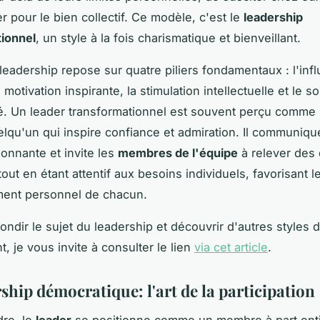
r pour le bien collectif. Ce modèle, c'est le
leadership
ionnel
, un style à la fois charismatique et bienveillant.
leadership repose sur quatre piliers fondamentaux : l'inf
a motivation inspirante, la stimulation intellectuelle et le so
sé. Un leader transformationnel est souvent perçu comme 
lqu'un qui inspire confiance et admiration. Il communiqu
ionnante et invite les
membres de l'équipe
à relever des 
tout en étant attentif aux besoins individuels, favorisant l
ent personnel de chacun.
ondir le sujet du leadership et découvrir d'autres styles 
 je vous invite à consulter le lien
via cet article
.
ship démocratique: l'art de la participation
re, le
leader
se positionne comme un membre à part ent