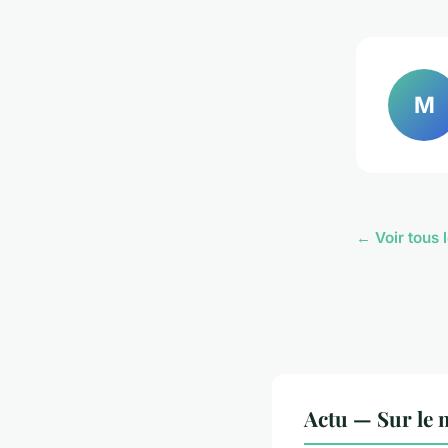
M
← Voir tous l
Actu — Sur le 