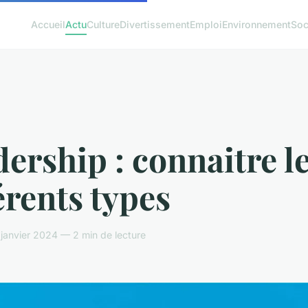
Accueil
Actu
Culture
Divertissement
Emploi
Environnement
Soc
ership : connaitre l
érents types
janvier 2024 — 2 min de lecture