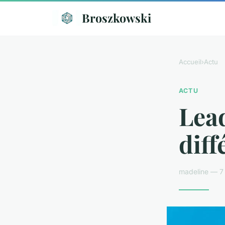
Broszkowski
Accueil
›
Actu
ACTU
Lead
diff
madeline — 7 