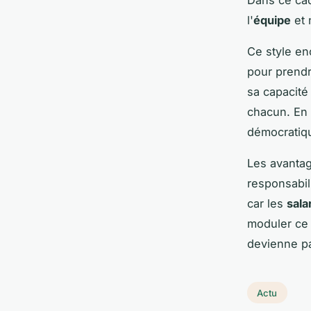
l'
équipe
et 
Ce style en
pour prendr
sa capacité 
chacun. En 
démocratiqu
Les avanta
responsabil
car les
sala
moduler ce 
devienne pa
Actu