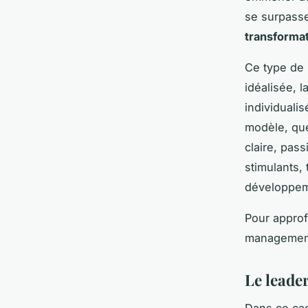
se surpasse
transformat
Ce type de 
idéalisée, l
individuali
modèle, que
claire, pass
stimulants, 
développem
Pour approf
management,
Le leader
Dans ce cad