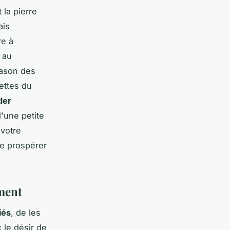
 la pierre
ais
re à
 au
pason des
ettes du
der
'une petite
 votre
re prospérer
ement
iés
, de les
 le désir de