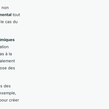
e non
mental
tout
 le cas du
himiques
ation
as à la
ipalement
 pose des
is des
 exemple,
pour créer