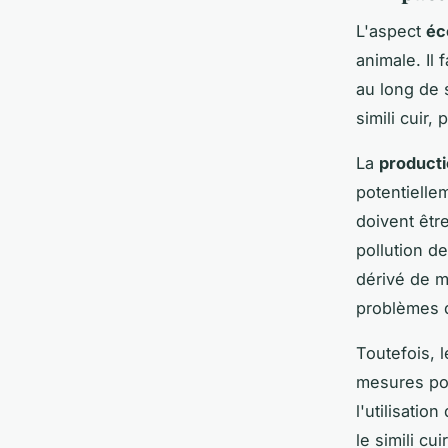
L'aspect
éc
animale. Il
au long de
simili cuir,
La
product
potentielle
doivent être
pollution de
dérivé de m
problèmes d
Toutefois, 
mesures pou
l'utilisati
le simili cu