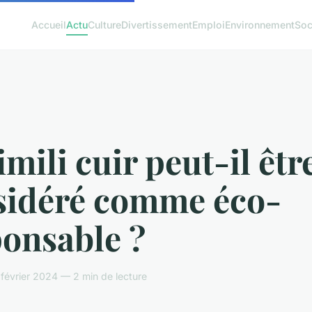
Accueil
Actu
Culture
Divertissement
Emploi
Environnement
Soc
imili cuir peut-il êtr
sidéré comme éco-
ponsable ?
février 2024 — 2 min de lecture