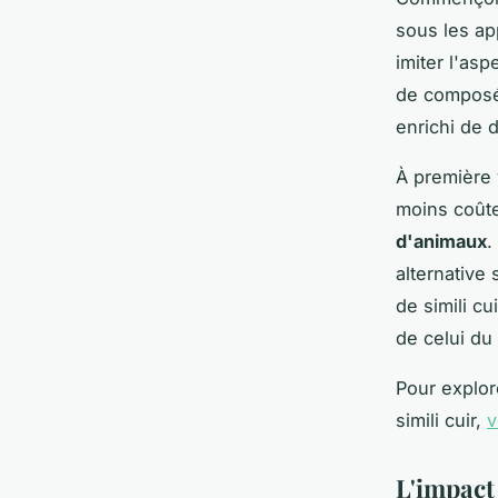
sous les ap
imiter l'asp
de composés
enrichi de d
À première 
moins coût
d'animaux
.
alternative
de simili c
de celui du
Pour explore
simili cuir,
v
L'impact