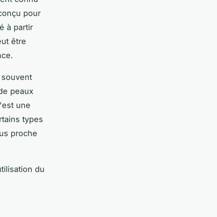
 conçu pour
é à partir
ut être
nce.
t souvent
n de peaux
'est une
rtains types
lus proche
tilisation du