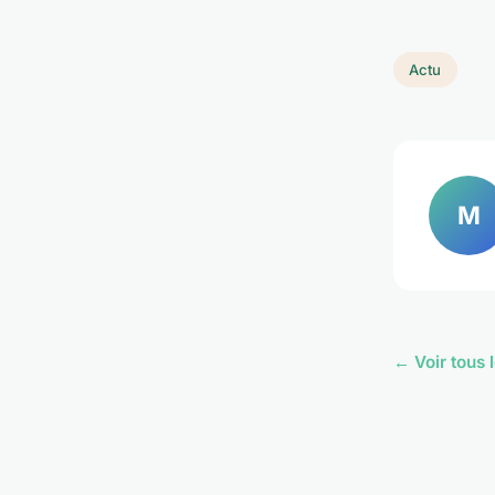
Actu
M
← Voir tous l