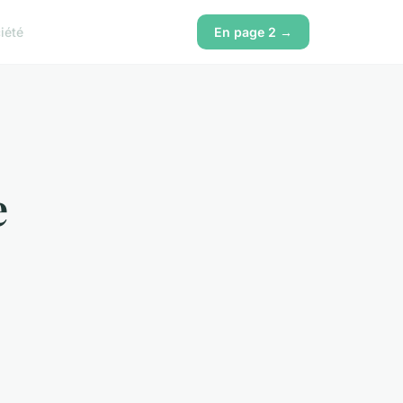
iété
En page 2 →
e