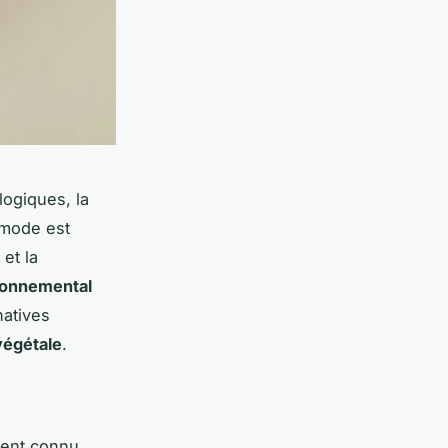
ogiques, la
a mode est
 et la
ronnemental
natives
végétale
.
ment connu