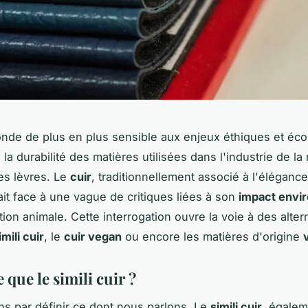
de de plus en plus sensible aux enjeux éthiques et écol
la durabilité des matières utilisées dans l'industrie de l
les lèvres. Le
cuir
, traditionnellement associé à l'élégance
fait face à une vague de critiques liées à son
impact envi
tion animale. Cette interrogation ouvre la voie à des alter
imili cuir
, le
cuir vegan
ou encore les matières d'origine
 que le simili cuir ?
 par définir ce dont nous parlons. Le
simili cuir
, égale