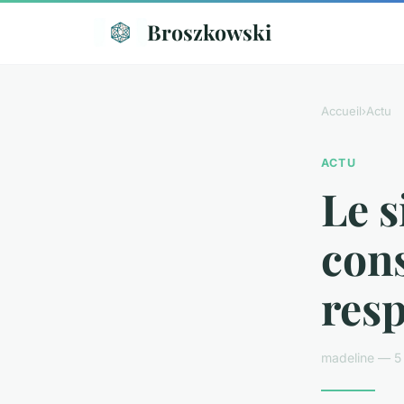
Broszkowski
Accueil
›
Actu
ACTU
Le s
con
res
madeline — 5 